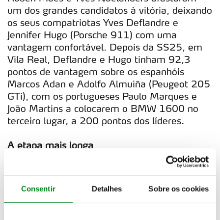
um dos grandes candidatos à vitória, deixando
os seus compatriotas Yves Deflandre e
Jennifer Hugo (Porsche 911) com uma
vantagem confortável. Depois da SS25, em
Vila Real, Deflandre e Hugo tinham 92,3
pontos de vantagem sobre os espanhóis
Marcos Adan e Adolfo Almuiña (Peugeot 205
GTi), com os portugueses Paulo Marques e
João Martins a colocarem o BMW 1600 no
terceiro lugar, a 200 pontos dos líderes.
A etapa mais longa
Amanhã, o XVIII Rally de Portugal Histórico
decide-se na mais longa etapa da prova, com
Consentir
Detalhes
Sobre os cookies
487,43 quilómetros de extensão (211,45
quilómetros de especiais), que parte de Viseu
e vai terminar às primeiras horas da