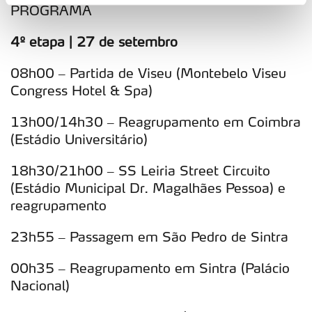
PROGRAMA
personalizar conteúdos e anúncios, para lhe proporcionar
funcionalidades de redes sociais, bem como para
4º etapa | 27 de setembro
analisar dados de navegação no nosso website.
08h00 – Partida de Viseu (Montebelo Viseu
Adicionalmente partilhamos informação, relativa à sua
Congress Hotel & Spa)
utilização do nosso site de publicidade e de análise, com
parceiros e organizações na UE e em países terceiros.
13h00/14h30 – Reagrupamento em Coimbra
(Estádio Universitário)
O ACP garantirá que as transferências internacionais de
dados pessoais serão realizadas apenas com o seu
18h30/21h00 – SS Leiria Street Circuito
consentimento e quando tal se afigure estritamente
(Estádio Municipal Dr. Magalhães Pessoa) e
necessário no contexto dos serviços a prestar.
reagrupamento
Realçamos que o bloqueio de certo tipo de Cookies e
23h55 – Passagem em São Pedro de Sintra
tecnologias similares pode ter impacto na sua
00h35 – Reagrupamento em Sintra (Palácio
experiência de navegação no Website e nos serviços
Nacional)
disponibilizados.