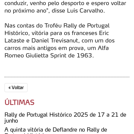
conduzir, venho pelo desporto e espero voltar
parceiros e organizações na UE e em países terceiros.
no próximo ano", disse Luís Carvalho.
O ACP garantirá que as transferências internacionais de
Nas contas do Troféu Rally de Portugal
dados pessoais serão realizadas apenas com o seu
Histórico, vitória para os franceses Eric
consentimento e quando tal se afigure estritamente
Lataste e Daniel Trevisanut, com um dos
necessário no contexto dos serviços a prestar.
carros mais antigos em prova, um Alfa
Romeo Giulietta Sprint de 1963.
Realçamos que o bloqueio de certo tipo de Cookies e
tecnologias similares pode ter impacto na sua
experiência de navegação no Website e nos serviços
disponibilizados.
«
Voltar
Consulte a política de cookies do site.
ÚLTIMAS
Rally de Portugal Histórico 2025 de 17 a 21 de
junho
A quinta vitória de Deflandre no Rally de