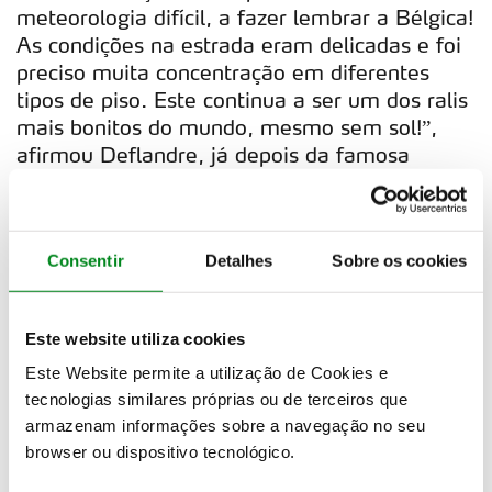
meteorologia difícil, a fazer lembrar a Bélgica!
As condições na estrada eram delicadas e foi
preciso muita concentração em diferentes
tipos de piso. Este continua a ser um dos ralis
mais bonitos do mundo, mesmo sem sol!”,
afirmou Deflandre, já depois da famosa
‘noite’ de Sintra, que voltou a fechar em
beleza o Rally de Portugal Histórico.
De Ourense a Sintra
Consentir
Detalhes
Sobre os cookies
Os espanhóis Marcos Adan e Adolfo Almuiña
assumiram-se, na etapa de ontem, como os
Este website utiliza cookies
principais perseguidores de Deflandre e Hugo,
Este Website permite a utilização de Cookies e
aos comandos do pequeno, mas bem
tecnologias similares próprias ou de terceiros que
preparado Peugeot 205 GTi de 1990. A
armazenam informações sobre a navegação no seu
dupla de Ourense conseguiu manter essa
browser ou dispositivo tecnológico.
posição até ao último controlo, em Sintra.