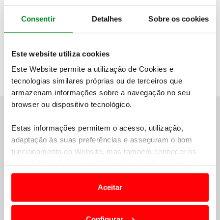
Decisões à vista no Rally de Portugal Histórico
Consentir
Detalhes
Sobre os cookies
SIGA-NOS
Este website utiliza cookies
Este Website permite a utilização de Cookies e
tecnologias similares próprias ou de terceiros que
armazenam informações sobre a navegação no seu
browser ou dispositivo tecnológico.
Estas informações permitem o acesso, utilização,
adaptação às suas preferências e asseguram o bom
funcionamento do Website, mas também conhecer os
seus hábitos de navegação para personalizar conteúdos
e anúncios de modo a promover produtos e/ou serviços.
Aceitar
Em alguns casos, a utilização destas tecnologias
dependem do seu consentimento, definindo nesses
Configurar