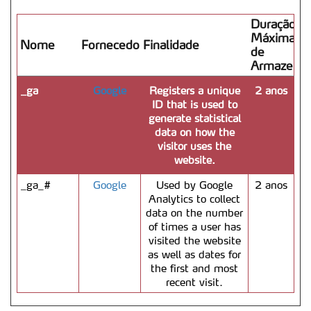
Duração
Máxima
Nome
Fornecedor
Finalidade
de
Armazena
_ga
Google
Registers a unique
2 anos
ID that is used to
generate statistical
data on how the
visitor uses the
website.
_ga_#
Google
Used by Google
2 anos
Analytics to collect
data on the number
of times a user has
visited the website
as well as dates for
the first and most
recent visit.