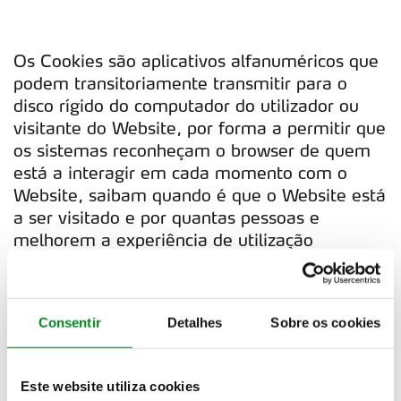
Os Cookies são aplicativos alfanuméricos que
podem transitoriamente transmitir para o
disco rígido do computador do utilizador ou
visitante do Website, por forma a permitir que
os sistemas reconheçam o browser de quem
está a interagir em cada momento com o
Website, saibam quando é que o Website está
a ser visitado e por quantas pessoas e
melhorem a experiência de utilização
(“Cookies”).
Consentir
Detalhes
Sobre os cookies
Sem caráter limitativo, os Cookies permitem
a gestão de um Website, permitem rastrear
os movimentos no Website, ajudam os
Este website utiliza cookies