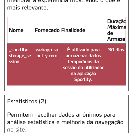
mais relevante.
Duração
Máxima
Nome
Fornecedor
Finalidade
de
Armazena
_sportity-
webapp.sp
É utilizado para
30 dias
storage_se
ortity.com
armazenar dados
ssion
temporários da
sessão do utilizador
na aplicação
Sportity.
Estatísticos (2)
Permitem recolher dados anónimos para
análise estatística e melhoria da navegação
no site.