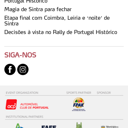
Portugal Histórico
dados pessoais serão realizadas apenas com o seu
Magia de Sintra para fechar
consentimento e quando tal se afigure estritamente
necessário no contexto dos serviços a prestar.
Etapa final com Coimbra, Leiria e ‘noite’ de
Sintra
Realçamos que o bloqueio de certo tipo de Cookies e
Decisões à vista no Rally de Portugal Histórico
tecnologias similares pode ter impacto na sua
experiência de navegação no Website e nos serviços
disponibilizados.
SIGA-NOS
Consulte a política de cookies do site.