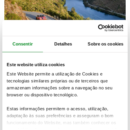
RALLY DE PORTUGAL HISTÓRICO COM
Consentir
Detalhes
Sobre os cookies
PASSEIO TURÍSTICO ASSOCIADO
18 novembro 2024
A prova do Automóvel Club de Portugal tem data
Este website utiliza cookies
marcada para junho de 2025 com uma mão cheia
Este Website permite a utilização de Cookies e
de novidades
tecnologias similares próprias ou de terceiros que
armazenam informações sobre a navegação no seu
browser ou dispositivo tecnológico.
Estas informações permitem o acesso, utilização,
adaptação às suas preferências e asseguram o bom
funcionamento do Website, mas também conhecer os
seus hábitos de navegação para personalizar conteúdos