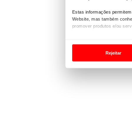
Estas informações permitem 
Website, mas também conhec
promover produtos e/ou serv
Em alguns casos, a utilizaç
tempo as suas preferências 
Rejeitar
Usamos cookies para melhorar
funcionalidades de redes so
Adicionalmente partilhamos i
e organizações na UE e em p
O ACP garantirá que as tran
consentimento e quando tal s
Realçamos que o bloqueio de 