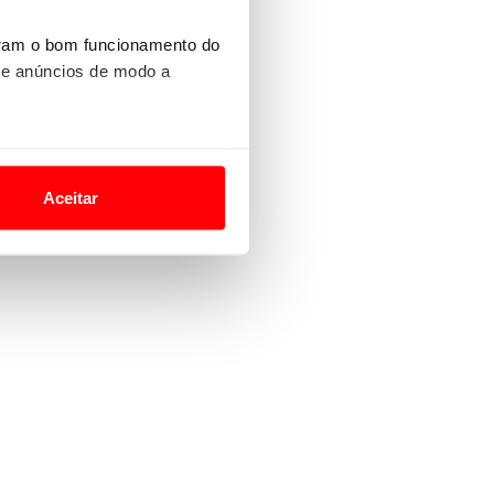
uram o bom funcionamento do
 e anúncios de modo a
o nesses termos e a todo o
site.
Aceitar
 para lhe proporcionar
site.
e e de análise, com parceiros
apenas com o seu
estar.
 na sua experiência de