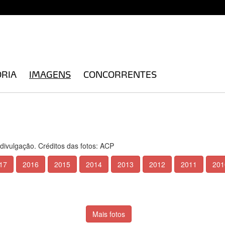
ÓRIA
IMAGENS
CONCORRENTES
 divulgação. Créditos das fotos: ACP
17
2016
2015
2014
2013
2012
2011
201
Mais fotos