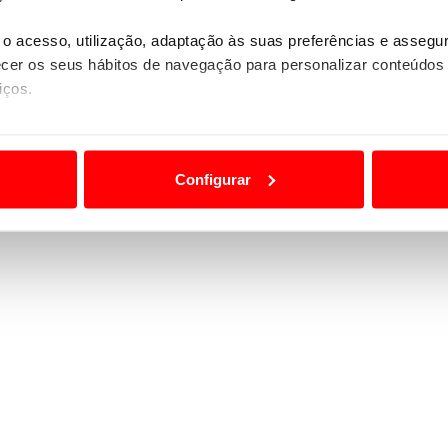
o acesso, utilização, adaptação às suas preferências e asseg
er os seus hábitos de navegação para personalizar conteúdos
iços.
ão destas tecnologias dependem do seu consentimento, definind
e limitando o acesso a informações durante a navegação no Web
Configurar
 a sua experiência digital, personalizar conteúdos e anúncios,
ciais, bem como para analisar dados de navegação no nosso web
nformação, relativa à sua utilização do nosso site de publicidad
aíses terceiros.
sferências internacionais de dados pessoais serão realizadas 
e afigure estritamente necessário no contexto dos serviços a pr
certo tipo de Cookies e tecnologias similares pode ter impacto