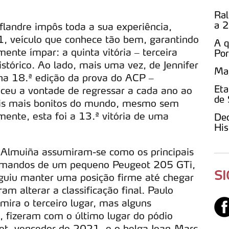
Ral
a 2
flandre impôs toda a sua experiência,
11, veículo que conhece tão bem, garantindo
A q
ente ímpar: a quinta vitória – terceira
Por
istórico. Ao lado, mais uma vez, de Jennifer
Mag
 na 18.ª edição da prova do ACP –
Eta
ceu a vontade de regressar a cada ano ao
de 
ralis mais bonitos do mundo, mesmo sem
ente, esta foi a 13.ª vitória de uma
Dec
His
Almuiña assumiram-se como os principais
 comandos de um pequeno Peugeot 205 GTi,
S
uiu manter uma posição firme até chegar
m alterar a classificação final. Paulo
ira o terceiro lugar, mas alguns
a, fizeram com o último lugar do pódio
llet, vencedor de 2021, e o belga Jean-Marc