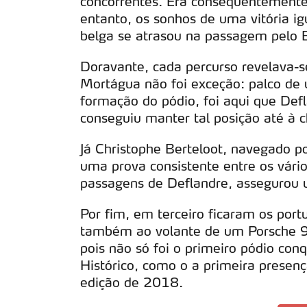
concorrentes. Era consequentemente
navegação no Website e nos 
entanto, os sonhos de uma vitória i
Consulte a política de cookie
belga se atrasou na passagem pelo B
Doravante, cada percurso revelava-s
Mortágua não foi exceção: palco de 
formação do pódio, foi aqui que Defl
conseguiu manter tal posição até à c
Já Christophe Berteloot, navegado p
uma prova consistente entre os vários
passagens de Deflandre, assegurou 
Por fim, em terceiro ficaram os po
também ao volante de um Porsche 9
pois não só foi o primeiro pódio con
Histórico, como o a primeira presen
edição de 2018.