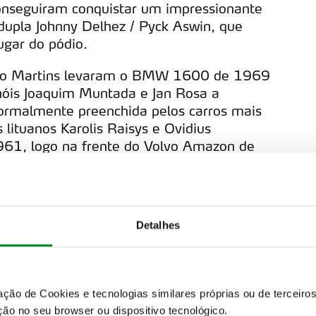
onseguiram conquistar um impressionante
 dupla Johnny Delhez / Pyck Aswin, que
ugar do pódio.
oão Martins levaram o BMW 1600 de 1969
hóis Joaquim Muntada e Jan Rosa a
normalmente preenchida pelos carros mais
s lituanos Karolis Raisys e Ovidius
61, logo na frente do Volvo Amazon de
lle e Georges Denuziere. Estas
alharam charme ao longo dos 5 dias de
Detalhes
istórico testou a resistência de máquinas e
, divididos por 4 etapas e 43 especiais de
s enfrentaram, como sempre, um desafio
zação de Cookies e tecnologias similares próprias ou de tercei
ão no seu browser ou dispositivo tecnológico.