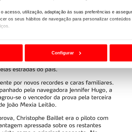
sificação final
o acesso, utilização, adaptação às suas preferências e asseg
co
er os seus hábitos de navegação para personalizar conteúdos
iços.
 à estrada para mais uma edição cheia de
ão destas tecnologias dependem do seu consentimento, definind
ompetição. Sete dezenas de equipas
e limitando o acesso a informações durante a navegação no Web
Configurar
as, enfrentaram os vários desafios propostos
 de Portugal, ao longo de 2 000
 a sua experiência digital, personalizar conteúdos e anúncios,
elas estradas do país.
ciais, bem como para analisar dados de navegação no nosso web
nte por novos recordes e caras familiares.
nformação, relativa à sua utilização do nosso site de publicidad
mpanhado pela navegadora Jennifer Hugo, a
aíses terceiros.
rou-se o vencedor da prova pela terceira
 de João Mexia Leitão.
sferências internacionais de dados pessoais serão realizadas 
e afigure estritamente necessário no contexto dos serviços a pr
ova, Christophe Baillet era o piloto com
antagem apressada sobre os restantes
certo tipo de Cookies e tecnologias similares pode ter impacto