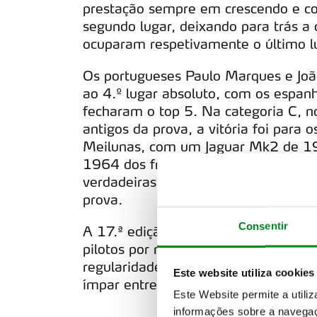
prestação sempre em crescendo e c
segundo lugar, deixando para trás a
ocuparam respetivamente o último l
Os portugueses Paulo Marques e J
ao 4.º lugar absoluto, com os espan
fecharam o top 5. Na categoria C, 
antigos da prova, a vitória foi para o
Meilunas, com um Jaguar Mk2 de 19
1964 dos franceses Dominique Baire
verdadeiras máquinas do tempo esp
prova.
Consentir
A 17.ª edição do Rally de Portugal H
pilotos por mais de 2000 quilómetros
regularidade. A 81 equipas inscrita
Este website utiliza cookies
ímpar entre as provas europeias.
Este Website permite a utili
informações sobre a navegaç