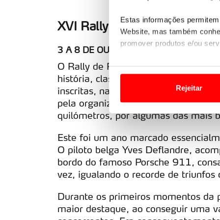
Clas
Estas informações permitem 
XVI Rally de Portugal Históri
Website, mas também conhec
promover produtos e/ou serv
3 A 8 DE OUTUBRO DE 2022
O Rally de Portugal Histórico fez-se
Em alguns casos, a utilizaç
história, classe e, acima de tudo, c
tempo as suas preferências 
Rejeitar
inscritas, na sua maioria estrangeir
pela organização do Automóvel Club
Usamos cookies para melhorar
quilómetros, por algumas das mais b
funcionalidades de redes so
Este foi um ano marcado essencialme
Adicionalmente partilhamos i
O piloto belga Yves Deflandre, aco
e organizações na UE e em p
bordo do famoso Porsche 911, consag
vez, igualando o recorde de triunfos
O ACP garantirá que as tran
consentimento e quando tal s
Durante os primeiros momentos da pr
maior destaque, ao conseguir uma v
Realçamos que o bloqueio de 