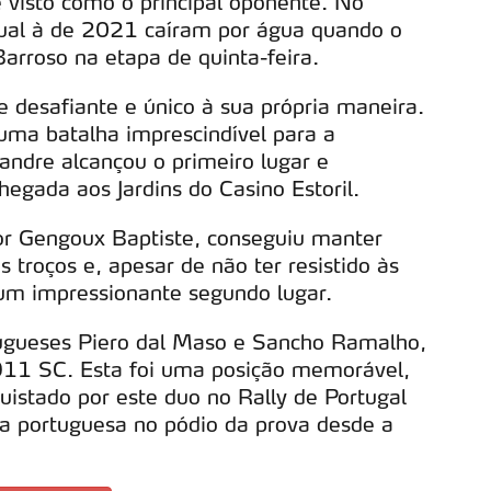
 visto como o principal oponente. No
serviços disponibilizados.
gual à de 2021 caíram por água quando o
s do site.
arroso na etapa de quinta-feira.
e desafiante e único à sua própria maneira.
uma batalha imprescindível para a
andre alcançou o primeiro lugar e
hegada aos Jardins do Casino Estoril.
or Gengoux Baptiste, conseguiu manter
 troços e, apesar de não ter resistido às
um impressionante segundo lugar.
rtugueses Piero dal Maso e Sancho Ramalho,
11 SC. Esta foi uma posição memorável,
quistado por este duo no Rally de Portugal
ça portuguesa no pódio da prova desde a