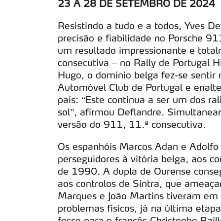
23 A 28 DE SETEMBRO DE 2024
Resistindo a tudo e a todos, Yves De
precisão e fiabilidade no Porsche 9
um resultado impressionante e totalm
consecutiva – no Rally de Portugal H
Hugo, o domínio belga fez-se sentir
Automóvel Club de Portugal e enalte
país: “Este continua a ser um dos 
sol”, afirmou Deflandre. Simultaneam
versão do 911, 11.ª consecutiva.
Os espanhóis Marcos Adan e Adolfo 
perseguidores à vitória belga, aos
de 1990. A dupla de Ourense conseg
aos controlos de Sintra, que ameaçara
Marques e João Martins tiveram em m
problemas físicos, já na última etap
fosse para o francês Christophe Bai