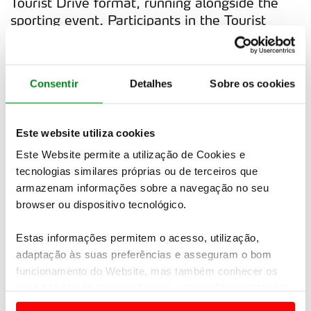
Tourist Drive format, running alongside the
sporting event. Participants in the Tourist
Drive will follow the Historic Rally of
Portugal's route, but with a more relaxed
itinerary, focused on exploring the region and
Consentir
Detalhes
Sobre os cookies
its tourism potential, featuring activities that
showcase the unique qualities of each area
the rally passes through.
Este website utiliza cookies
Additionally, the organization plans to further
Este Website permite a utilização de Cookies e
promote the Low Average Speed format,
tecnologias similares próprias ou de terceiros que
armazenam informações sobre a navegação no seu
aimed at older cars. This format was already
browser ou dispositivo tecnológico.
in place this year for the Historic Rally of
Portugal Trophy. The first edition of the trophy
Estas informações permitem o acesso, utilização,
was won by the French duo Eric Lataste and
adaptação às suas preferências e asseguram o bom
Daniel Trevisanut, driving a 1963 Alfa Romeo
funcionamento do Website, mas também conhecer os
Giulietta Sprint.
seus hábitos de navegação para personalizar conteúdos
e anúncios de modo a promover produtos e/ou serviços.