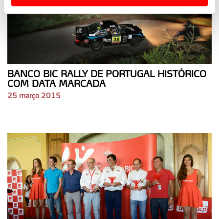
Usamos cookies para melhorar a sua experiência digital,
personalizar conteúdos e anúncios, para lhe proporcionar
funcionalidades de redes sociais, bem como para
analisar dados de navegação no nosso website.
Adicionalmente partilhamos informação, relativa à sua
BANCO BIC RALLY DE PORTUGAL HISTÓRICO
utilização do nosso site de publicidade e de análise, com
COM DATA MARCADA
parceiros e organizações na UE e em países terceiros.
25 março 2015
O ACP garantirá que as transferências internacionais de
dados pessoais serão realizadas apenas com o seu
consentimento e quando tal se afigure estritamente
necessário no contexto dos serviços a prestar.
Realçamos que o bloqueio de certo tipo de Cookies e
tecnologias similares pode ter impacto na sua
experiência de navegação no Website e nos serviços
disponibilizados.