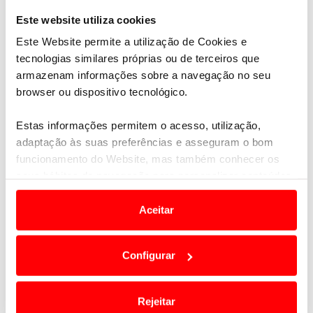
Este website utiliza cookies
Este Website permite a utilização de Cookies e
tecnologias similares próprias ou de terceiros que
armazenam informações sobre a navegação no seu
browser ou dispositivo tecnológico.
Estas informações permitem o acesso, utilização,
adaptação às suas preferências e asseguram o bom
funcionamento do Website, mas também conhecer os
ÚLTIMOS DIAS PARA SE INSCREVER NO
seus hábitos de navegação para personalizar conteúdos
BANCO BIC RALLY DE PORTUGAL HISTÓRICO
e anúncios de modo a promover produtos e/ou serviços.
2015
Aceitar
03 setembro 2015
Em alguns casos, a utilização destas tecnologias
dependem do seu consentimento, definindo nesses
Configurar
termos e a todo o tempo as suas preferências e limitando
o acesso a informações durante a navegação no
Website.
Rejeitar